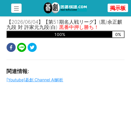
掲示板
【2026/06/04】【第51期名人戦リーグ】(黒)余正麒
九段 対 許家元九段(白)
黒番中押し勝ち！
100
%
0
%
関連情報
:
[Youtube]碁創 Channel AI解析