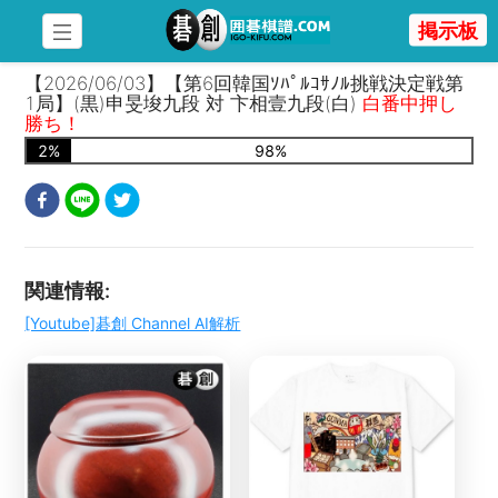
掲示板
【2026/06/03】【第6回韓国ｿﾊﾟﾙｺｻﾉﾙ挑戦決定戦第
1局】(黒)申旻埈九段 対 卞相壹九段(白)
白番中押し
勝ち！
2
%
98
%
関連情報
:
[Youtube]碁創 Channel AI解析