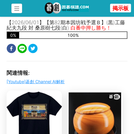
掲示板
【2026/06/01】【第82期本因坊戦予選Ｂ】(黒)工藤
紀夫九段 対 桑原樹七段(白)
白番中押し勝ち！
0
%
100
%
関連情報
:
[Youtube]碁創 Channel AI解析