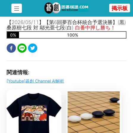
掲示板
【2026/05/11】【第6回夢百合杯統合予選決勝】(黒)
桑原樹七段 対 鄔光亜七段(白)
白番中押し勝ち！
0
%
100
%
関連情報
:
[Youtube]碁創 Channel AI解析