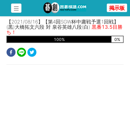
掲示板
【2021/08/16】【第4回SGW杯中庸戦予選1回戦】
(黒)大橋拓文六段 対 泉谷英雄八段(白)
黒番13.5目勝
ち！
100
%
0
%