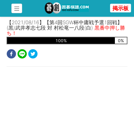
掲示板
【2021/08/16】【第4回SGW杯中庸戦予選1回戦】
(黒)武井孝志七段 対 村松竜一八段(白)
黒番中押し勝
ち！
100
%
0
%