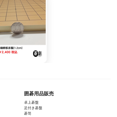
囲碁用品販売
卓上碁盤
足付き碁盤
碁笥