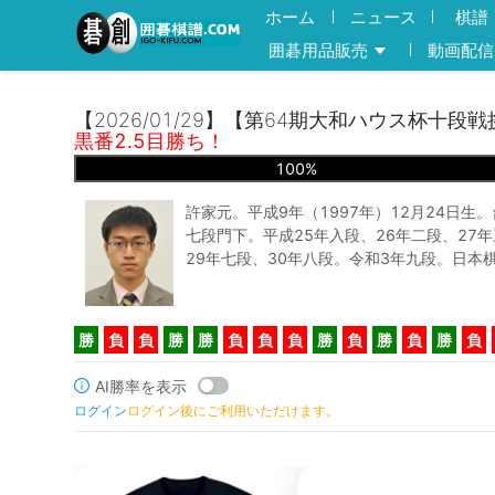
ホーム
ニュース
棋譜
囲碁用品販売
動画配信
【2026/01/29】【第64期大和ハウス杯十段
黒番2.5目勝ち！
100
%
許家元。平成9年（1997年）12月24日生
七段門下。平成25年入段、26年二段、27年
29年七段、30年八段。令和3年九段。日本
勝
負
負
勝
勝
負
負
負
勝
負
勝
負
勝
負
AI勝率を表示
ログイン
ログイン後にご利用いただけます。