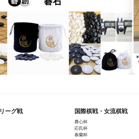
リーグ戦
国際棋戦・女流棋戦
農心杯
応氏杯
春蘭杯