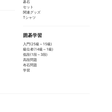
碁石
セット
関連グッズ
Tシャツ
囲碁学習
入門(25級～15級)
級位者(14級～1級)
低段(1段～3段)
高段問題
布石問題
学習