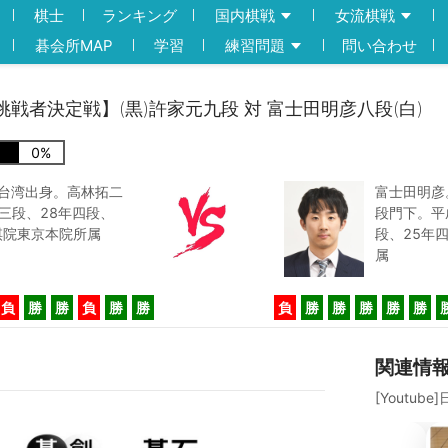
棋士
ランキング
国内棋戦
女流棋戦
碁会所MAP
学習
練習問題
問い合わせ
戦挑戦者決定戦】(黒)許家元九段 対 富士田明彦八段(白)
0
%
。台湾出身。高林拓二
富士田明彦
三段、28年四段、
段門下。平
棋院東京本院所属
段、25年
属
負
勝
勝
負
勝
勝
負
勝
勝
勝
勝
勝
関連情
[Youtub