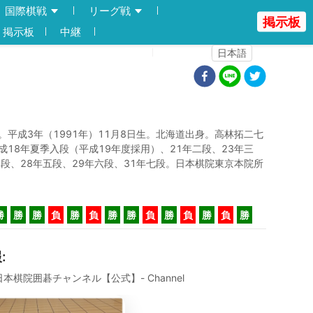
国際棋戦
リーグ戦
掲示板
掲示板
中継
登録
ログイン
日本語
。平成3年（1991年）11月8日生。北海道出身。高林拓二七
成18年夏季入段（平成19年度採用）、21年二段、23年三
四段、28年五段、29年六段、31年七段。日本棋院東京本院所
勝
勝
勝
負
勝
負
勝
勝
負
勝
負
勝
負
勝
報
:
e]日本棋院囲碁チャンネル【公式】- Channel