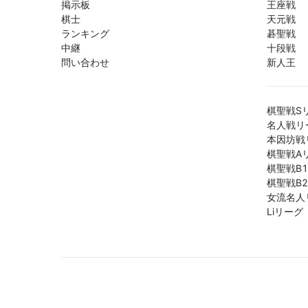
掲示板
王座戦
棋士
天元戦
ランキング
碁聖戦
中継
十段戦
問い合わせ
新人王
棋聖戦S
名人戦リ
本因坊戦
棋聖戦A
棋聖戦B
棋聖戦B
女流名人
Liリーグ