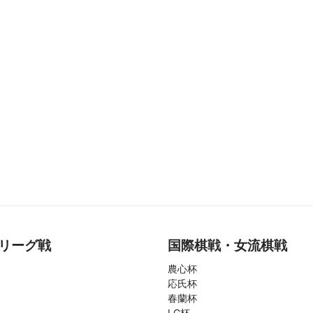
リーグ戦
国際棋戦・女流棋戦
農心杯
応氏杯
春蘭杯
LG杯