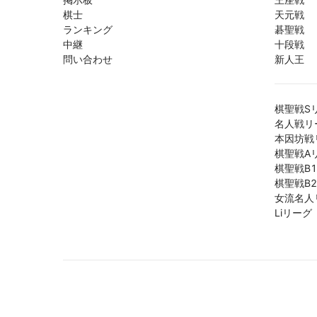
棋士
天元戦
ランキング
碁聖戦
中継
十段戦
問い合わせ
新人王
棋聖戦S
名人戦リ
本因坊戦
棋聖戦A
棋聖戦B
棋聖戦B
女流名人
Liリーグ