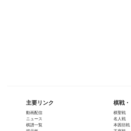
主要リンク
棋戦・
動画配信
棋聖戦
ニュース
名人戦
棋譜一覧
本因坊戦
掲示板
王座戦