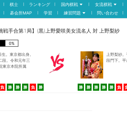
棋士
ランキング
国内棋戦
女流棋戦
碁会所MAP
学習
練習問題
問い合わせ
戦挑戦手合第1局】(黒)上野愛咲美女流名人 対 上野梨紗
0
%
6日生。東京都出身。
上野梨紗。
二段。令和元年三
段門下。平
院東京本院所属
負
勝
勝
勝
負
勝
勝
勝
勝
勝
勝
負