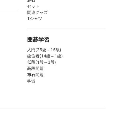
セット
関連グッズ
Tシャツ
囲碁学習
入門(25級～15級)
級位者(14級～1級)
低段(1段～3段)
高段問題
布石問題
学習