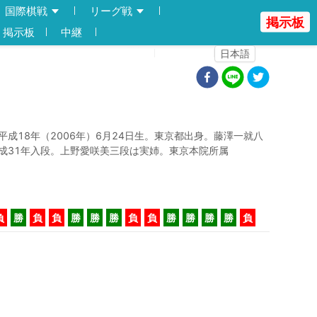
国際棋戦
リーグ戦
掲示板
掲示板
中継
登録
ログイン
日本語
平成18年（2006年）6月24日生。東京都出身。藤澤一就八
成31年入段。上野愛咲美三段は実姉。東京本院所属
負
勝
負
負
勝
勝
勝
負
負
勝
勝
勝
勝
負