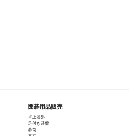
囲碁用品販売
卓上碁盤
足付き碁盤
碁笥
碁石