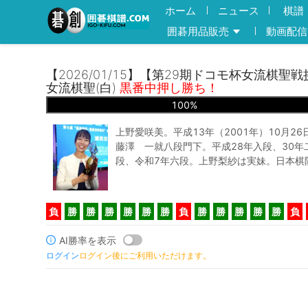
ホーム
ニュース
棋譜
囲碁用品販売
動画配信
【2026/01/15】【第29期ドコモ杯女流棋聖
女流棋聖(白)
黒番中押し勝ち！
100
%
上野愛咲美。平成13年（2001年）10月2
藤澤 一就八段門下。平成28年入段、30年
段、令和7年六段。上野梨紗は実妹。日本棋
負
勝
勝
勝
勝
勝
勝
負
勝
勝
勝
勝
勝
負
AI勝率を表示
ログイン
ログイン後にご利用いただけます。