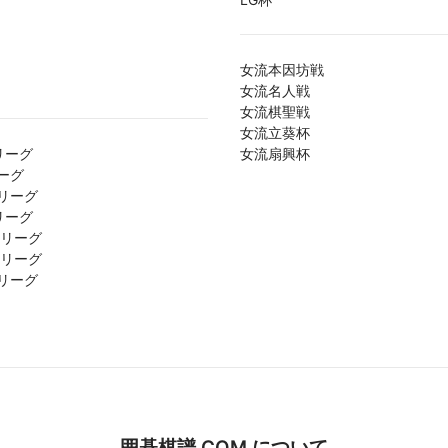
女流本因坊戦
女流名人戦
女流棋聖戦
女流立葵杯
リーグ
女流扇興杯
ーグ
リーグ
リーグ
1リーグ
2リーグ
リーグ
囲碁棋譜.COM について