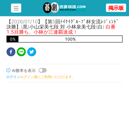
掲示板
【2026/01/10】【第5回ﾃｲｹｲｸﾞﾙｰﾌﾟ杯女流ﾚｼﾞｪﾝﾄﾞ
決勝】(黒)小山栄美七段 対 小林泉美七段(白)
白番
1.5目勝ち、小林が三連覇達成！
0
%
100
%
AI勝率を表示
ログイン
ログイン後にご利用いただけます。