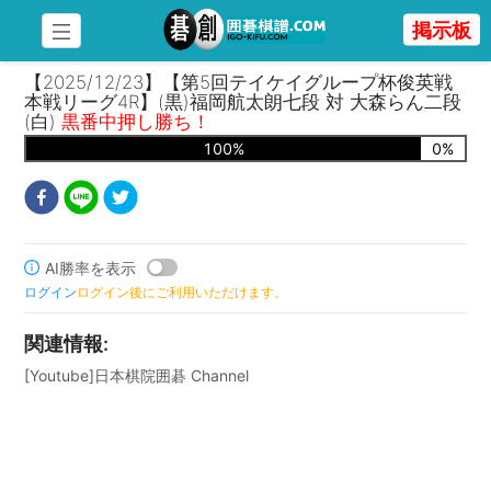
掲示板
【2025/12/23】【第5回テイケイグループ杯俊英戦
本戦リーグ4R】(黒)福岡航太朗七段 対 大森らん二段
(白)
黒番中押し勝ち！
100
%
0
%
AI勝率を表示
ログイン
ログイン後にご利用いただけます。
関連情報
:
[Youtube]日本棋院囲碁 Channel