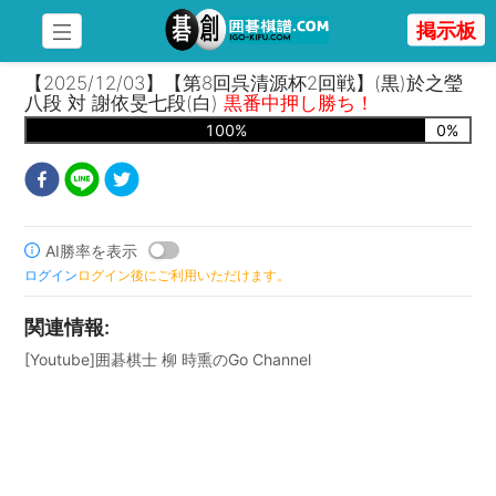
掲示板
【2025/12/03】【第8回呉清源杯2回戦】(黒)於之瑩
八段 対 謝依旻七段(白)
黒番中押し勝ち！
100
%
0
%
AI勝率を表示
ログイン
ログイン後にご利用いただけます。
関連情報
:
[Youtube]囲碁棋士 柳 時熏のGo Channel