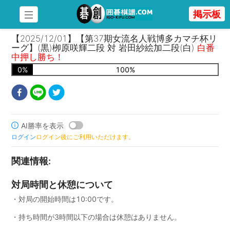
掲示板
【2025/12/01】【第37期女流名人戦博多カマチ杯リ
ーグ】(黒)栁原咲輝二段 対 岩田紗絵加二段(白)
白番
中押し勝ち！
0
%
100
%
AI勝率を表示
ログイン
ログイン後にご利用いただけます。
関連情報
:
対局時間と休憩について
・対局の開始時間は10:00です。
・持ち時間が3時間以下の場合は休憩はありません。