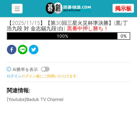
掲示板
【2025/11/15】【第30回三星火災杯準決勝】(黒)丁
浩九段 対 金志錫九段(白)
黒番中押し勝ち！
100
%
0
%
AI勝率を表示
ログイン
ログイン後にご利用いただけます。
関連情報
:
[Youtube]Baduk TV Channel