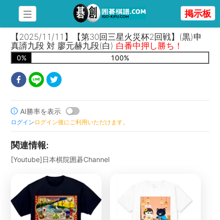
掲示板
【2025/11/11】【第30回三星火災杯2回戦】(黒)申
真諝九段 対 廖元赫九段(白)
白番中押し勝ち！
0
%
100
%
AI勝率を表示
ログイン
ログイン後にご利用いただけます。
関連情報
:
[Youtube]日本棋院囲碁Channel