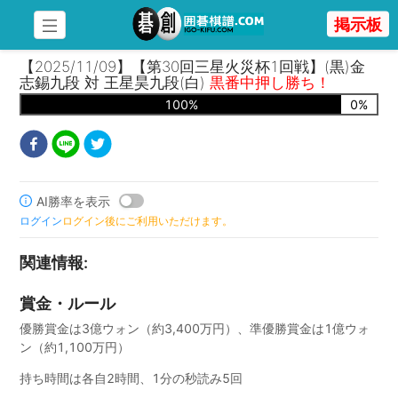
掲示板
【2025/11/09】【第30回三星火災杯1回戦】(黒)金
志錫九段 対 王星昊九段(白)
黒番中押し勝ち！
100
%
0
%
AI勝率を表示
ログイン
ログイン後にご利用いただけます。
関連情報
:
賞金・ルール
優勝賞金は3億ウォン（約3,400万円）、準優勝賞金は1億ウォ
ン（約1,100万円）
持ち時間は各自2時間、1分の秒読み5回