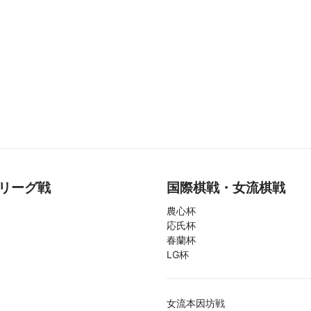
リーグ戦
国際棋戦・女流棋戦
農心杯
応氏杯
春蘭杯
LG杯
女流本因坊戦