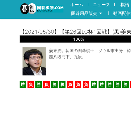
ホーム
ニュース
棋譜
囲碁用品販売
動画配信
【2021/05/30】【第26回LG杯1回戦】(黒)
100
%
姜東潤。韓国の囲碁棋士。ソウル市出身、韓
龍八段門下、九段。
勝
負
勝
負
勝
勝
負
負
負
勝
勝
勝
勝
勝