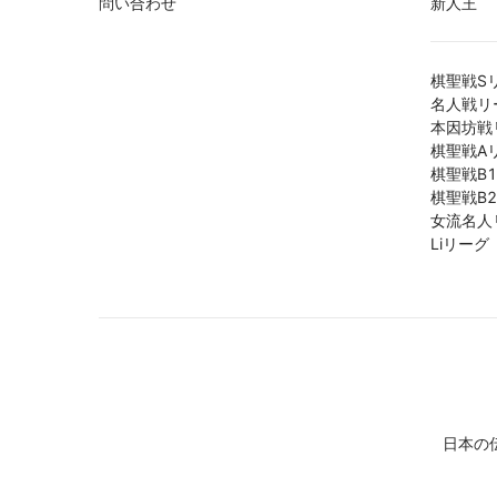
問い合わせ
新人王
棋聖戦S
名人戦リ
本因坊戦
棋聖戦A
棋聖戦B
棋聖戦B
女流名人
Liリーグ
日本の