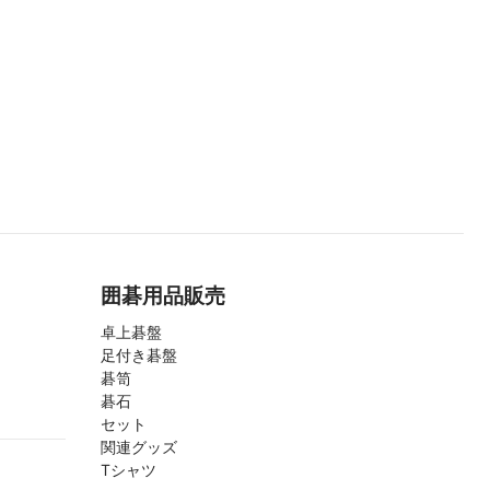
囲碁用品販売
卓上碁盤
足付き碁盤
碁笥
碁石
セット
関連グッズ
Tシャツ