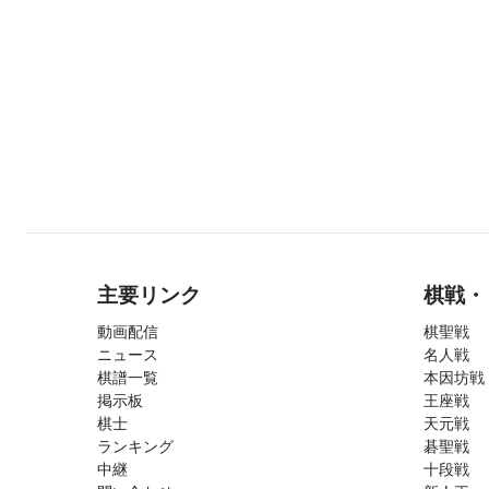
主要リンク
棋戦・
動画配信
棋聖戦
ニュース
名人戦
棋譜一覧
本因坊戦
掲示板
王座戦
棋士
天元戦
ランキング
碁聖戦
中継
十段戦