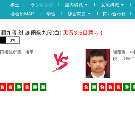
棋士
ランキング
国内棋戦
女流棋戦
碁会所MAP
学習
練習問題
問い合わせ
姜東潤九段 対 謝爾豪九段(白)
黒番3.5目勝ち！
0
%
国棋院所属、権甲
謝爾豪。中
段。LG杯
負
負
勝
負
勝
勝
負
勝
負
負
負
勝