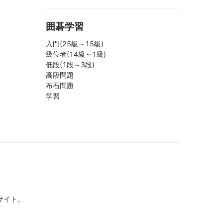
囲碁学習
入門(25級～15級)
級位者(14級～1級)
低段(1段～3段)
高段問題
布石問題
学習
サイト。