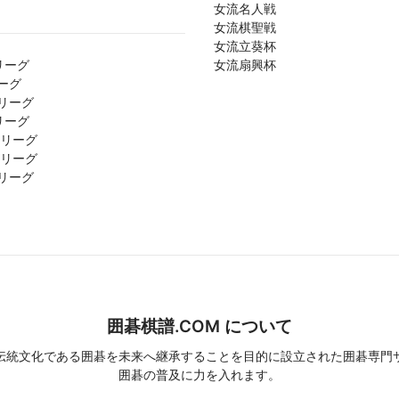
女流名人戦
女流棋聖戦
女流立葵杯
リーグ
女流扇興杯
ーグ
リーグ
リーグ
1リーグ
2リーグ
リーグ
囲碁棋譜.COM について
伝統文化である囲碁を未来へ継承することを目的に設立された囲碁専門
囲碁の普及に力を入れます。