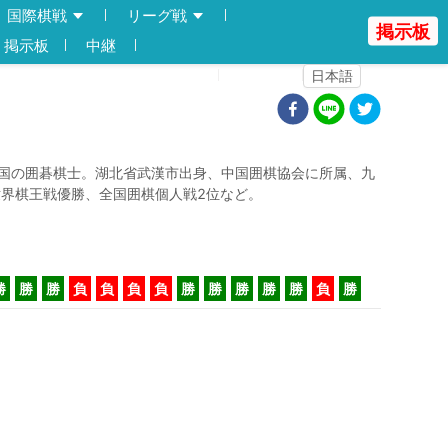
国際棋戦
リーグ戦
掲示板
掲示板
中継
登録
ログイン
日本語
国の囲碁棋士。湖北省武漢市出身、中国囲棋協会に所属、九
世界棋王戦優勝、全国囲棋個人戦2位など。
勝
勝
勝
負
負
負
負
勝
勝
勝
勝
勝
負
勝