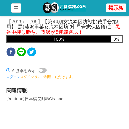
掲示板
【2025/11/05】【第44期女流本因坊戦挑戦手合第5
局】(黒)藤沢里菜女流本因坊 対 星合志保四段(白)
黒
番中押し勝ち、藤沢が6連覇達成！
100
%
0
%
AI勝率を表示
ログイン
ログイン後にご利用いただけます。
関連情報
:
[Youtube]日本棋院囲碁Channel