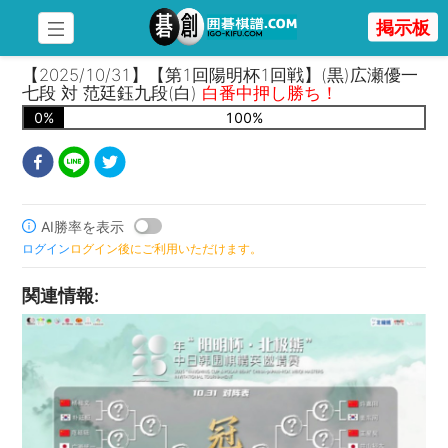
掲示板
【2025/10/31】【第1回陽明杯1回戦】(黒)広瀬優一
七段 対 范廷鈺九段(白)
白番中押し勝ち！
0
%
100
%
AI勝率を表示
ログイン
ログイン後にご利用いただけます。
関連情報
: