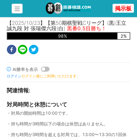
掲示板
【2025/10/23】【第50期棋聖戦Cリーグ】(黒)王立
誠九段 対 張瑞傑六段(白)
黒番0.5目勝ち！
98
%
2
%
AI勝率を表示
ログイン
ログイン後にご利用いただけます。
関連情報
:
対局時間と休憩について
・対局の開始時間は10:00です。
・持ち時間が3時間以下の場合は休憩はありません。
・持ち時間が3時間を超える対局では、13:00〜13:30の1回休