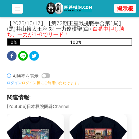
掲示板
【2025/10/17】【第73期王座戦挑戦手合第1局】
(黒)井山裕太王座 対 一力遼棋聖(白)
白番中押し勝
ち、一力が1-0でリード！
0
%
100
%
AI勝率を表示
ログイン
ログイン後にご利用いただけます。
関連情報
:
[Youtube]日本棋院囲碁Channel