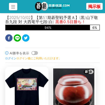
掲示板
【2025/10/02】【第51期碁聖戦予選Ａ】(黒)山下敬
吾九段 対 大西竜平七段(白)
黒番0.5目勝ち！
94
%
6
%
AI勝率を表示
ログイン
ログイン後にご利用いただけます。