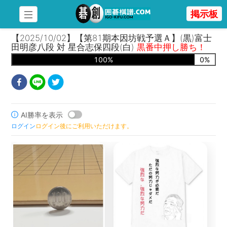
掲示板
【2025/10/02】【第81期本因坊戦予選Ａ】(黒)富士
田明彦八段 対 星合志保四段(白)
黒番中押し勝ち！
100
%
0
%
AI勝率を表示
ログイン
ログイン後にご利用いただけます。