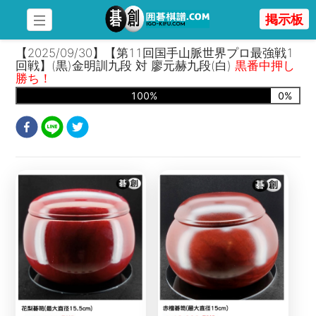
掲示板
【2025/09/30】【第11回国手山脈世界プロ最強戦1
回戦】(黒)金明訓九段 対 廖元赫九段(白)
黒番中押し
勝ち！
100
%
0
%