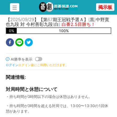
掲示板
【2025/09/29】【第67期王冠戦予選Ａ】(黒)中野寛
也九段 対 今村善彰九段(白)
白番2.5目勝ち！
0
%
100
%
AI勝率を表示
ログイン
ログイン後にご利用いただけます。
関連情報
:
対局時間と休憩について
・持ち時間が3時間以下の場合は休憩はありません。
・持ち時間が3時間を超える対局では、13:00〜13:30の1回休
憩があります。