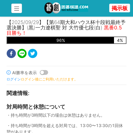
掲示板
【2025/09/29】【第64期大和ハウス杯十段戦最終予
選決勝】(黒)一力遼棋聖 対 大竹優七段(白)
黒番0.5
目勝ち！
96
%
4
%
AI勝率を表示
ログイン
ログイン後にご利用いただけます。
関連情報
:
対局時間と休憩について
・持ち時間が3時間以下の場合は休憩はありません。
・持ち時間が3時間を超える対局では、13:00〜13:30の1回休
憩があります。