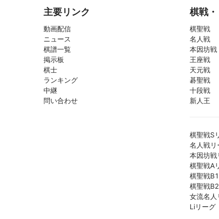
主要リンク
棋戦・
動画配信
棋聖戦
ニュース
名人戦
棋譜一覧
本因坊戦
掲示板
王座戦
棋士
天元戦
ランキング
碁聖戦
中継
十段戦
問い合わせ
新人王
棋聖戦S
名人戦リ
本因坊戦
棋聖戦A
棋聖戦B
棋聖戦B
女流名人
Liリーグ