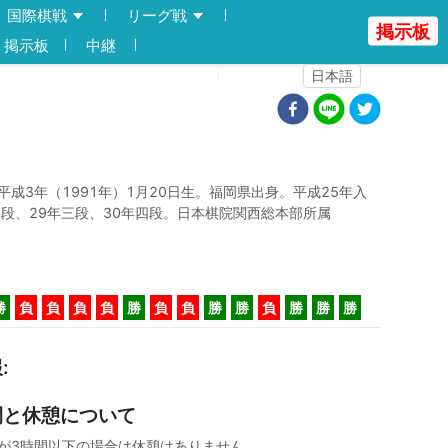
国際棋戦
リーグ戦
掲示板
掲示板
中継
登録
ログイン
日本語
平成3年（1991年）1月20日生。福岡県出身。平成25年入
二段、29年三段、30年四段。日本棋院関西総本部所属
勝
負
負
負
負
勝
負
負
勝
勝
負
勝
勝
勝
報
:
間と休憩について
が3時間以下の場合は休憩はありません。