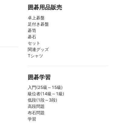
囲碁用品販売
卓上碁盤
足付き碁盤
碁笥
碁石
セット
関連グッズ
Tシャツ
囲碁学習
入門(25級～15級)
級位者(14級～1級)
低段(1段～3段)
高段問題
布石問題
学習