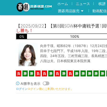
ホーム
ニュース
棋譜
囲碁用品販売
動画配信
【2025/09/22】【第8回SGW杯中庸戦予選1
し勝ち！
0
%
100
%
向井千瑛。昭和62年（1987年）12月24
田幸子七段門下。平成16年入段、19年二段、
四段、24年五段。三村芳織三段、長島梢恵
八段は夫。日本棋院東京本院所属
負
勝
勝
負
負
勝
負
勝
負
勝
勝
勝
勝
勝
AI勝率を表示
ログイン
ログイン後にご利用いただけます。