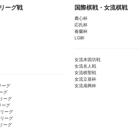
リーグ戦
国際棋戦・女流棋戦
農心杯
応氏杯
春蘭杯
LG杯
女流本因坊戦
女流名人戦
女流棋聖戦
女流立葵杯
リーグ
女流扇興杯
ーグ
リーグ
リーグ
1リーグ
2リーグ
リーグ