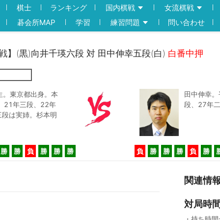
棋士
ランキング
国内棋戦
女流棋戦
碁会所MAP
学習
練習問題
問い合わせ
回戦】(黒)向井千瑛六段 対 田中伸幸五段(白)
白番中押
日生。東京都出身。本
田中伸幸。
21年三段、22年
段、27年
三段は実姉。杉本明
勝
勝
負
勝
勝
勝
負
勝
勝
勝
負
勝
関連情
対局時
・持ち時間