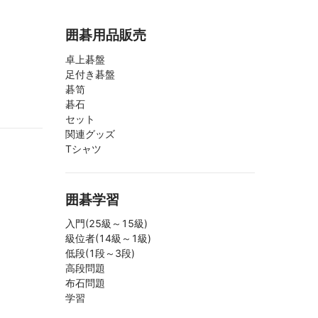
囲碁用品販売
卓上碁盤
足付き碁盤
碁笥
碁石
セット
関連グッズ
Tシャツ
囲碁学習
入門(25級～15級)
級位者(14級～1級)
低段(1段～3段)
高段問題
布石問題
学習