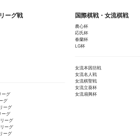
リーグ戦
国際棋戦・女流棋戦
農心杯
応氏杯
春蘭杯
LG杯
女流本因坊戦
女流名人戦
女流棋聖戦
女流立葵杯
リーグ
女流扇興杯
ーグ
リーグ
リーグ
1リーグ
2リーグ
リーグ