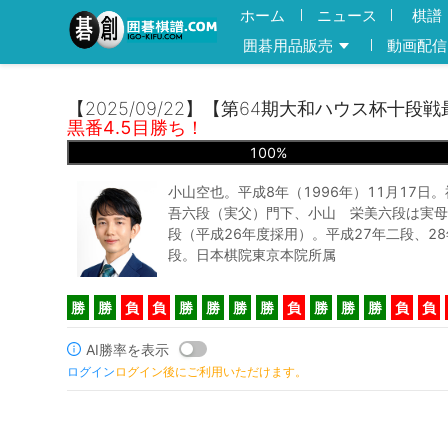
ホーム
ニュース
棋譜
囲碁用品販売
動画配信
【2025/09/22】【第64期大和ハウス杯十段
黒番4.5目勝ち！
100
%
小山空也。平成8年（1996年）11月17日
吾六段（実父）門下、小山 栄美六段は実母
段（平成26年度採用）。平成27年二段、28
段。日本棋院東京本院所属
勝
勝
負
負
勝
勝
勝
勝
負
勝
勝
勝
負
負
AI勝率を表示
ログイン
ログイン後にご利用いただけます。