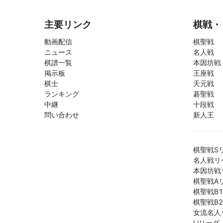
主要リンク
棋戦・
動画配信
棋聖戦
ニュース
名人戦
棋譜一覧
本因坊戦
掲示板
王座戦
棋士
天元戦
ランキング
碁聖戦
中継
十段戦
問い合わせ
新人王
棋聖戦S
名人戦リ
本因坊戦
棋聖戦A
棋聖戦B
棋聖戦B
女流名人
Liリーグ