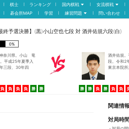
棋士
ランキング
国内棋戦
女流棋戦
碁会所MAP
学習
練習問題
問い合わせ
戦最終予選決勝】(黒)小山空也七段 対 酒井佑規六段(白)
0
%
。神奈川県。小山 竜
酒井佑規。
。平成25年夏季入
段。令和2
年三段、30年四
東京本院所
負
負
負
負
勝
勝
勝
勝
負
勝
負
負
関連情
対局時
・対局の開