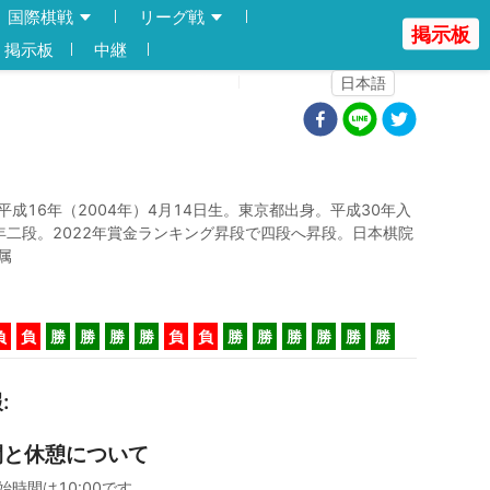
国際棋戦
リーグ戦
掲示板
掲示板
中継
登録
ログイン
日本語
平成16年（2004年）4月14日生。東京都出身。平成30年入
年二段。2022年賞金ランキング昇段で四段へ昇段。日本棋院
属
負
負
勝
勝
勝
勝
負
負
勝
勝
勝
勝
勝
勝
報
:
間と休憩について
始時間は10:00です。