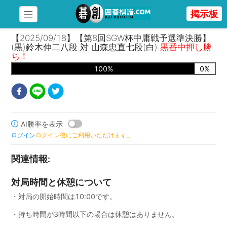
掲示板
【2025/09/18】【第8回SGW杯中庸戦予選準決勝】
(黒)鈴木伸二八段 対 山森忠直七段(白)
黒番中押し勝
ち！
100
%
0
%
AI勝率を表示
ログイン
ログイン後にご利用いただけます。
関連情報
:
対局時間と休憩について
・対局の開始時間は10:00です。
・持ち時間が3時間以下の場合は休憩はありません。