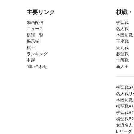
主要リンク
棋戦・
動画配信
棋聖戦
ニュース
名人戦
棋譜一覧
本因坊戦
掲示板
王座戦
棋士
天元戦
ランキング
碁聖戦
中継
十段戦
問い合わせ
新人王
棋聖戦S
名人戦リ
本因坊戦
棋聖戦A
棋聖戦B
棋聖戦B
女流名人
Liリーグ