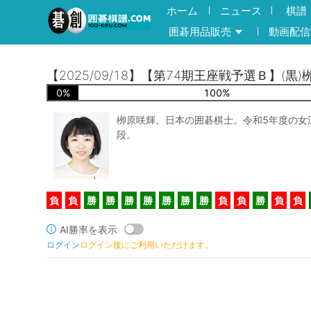
ホーム
ニュース
棋譜
囲碁用品販売
動画配信
【2025/09/18】【第74期王座戦予選Ｂ】(黒
0
%
100
%
栁原咲輝。日本の囲碁棋士。令和5年度の女
段。
負
負
勝
勝
勝
勝
勝
勝
勝
負
負
勝
負
負
AI勝率を表示
ログイン
ログイン後にご利用いただけます。