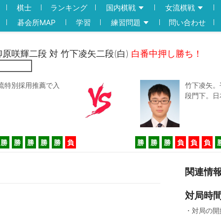
棋士
ランキング
国内棋戦
女流棋戦
碁会所MAP
学習
練習問題
問い合わせ
)栁原咲輝二段 対 竹下凌矢二段(白)
白番中押し勝ち！
流特別採用推薦で入
竹下凌矢。
段門下。日
勝
勝
勝
勝
勝
負
勝
勝
勝
負
負
負
関連情
対局時
・対局の開