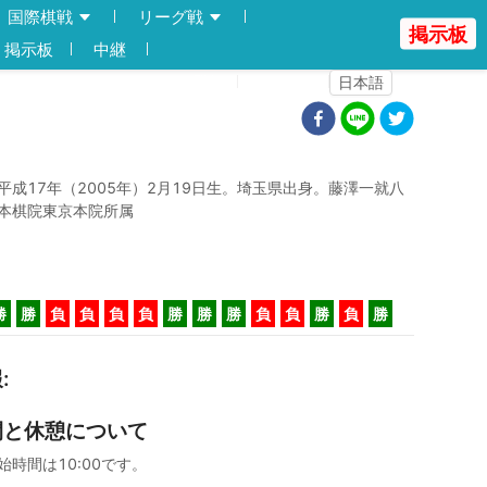
国際棋戦
リーグ戦
掲示板
掲示板
中継
登録
ログイン
日本語
平成17年（2005年）2月19日生。埼玉県出身。藤澤一就八
本棋院東京本院所属
勝
勝
負
負
負
負
勝
勝
勝
負
負
勝
負
勝
報
:
間と休憩について
始時間は10:00です。