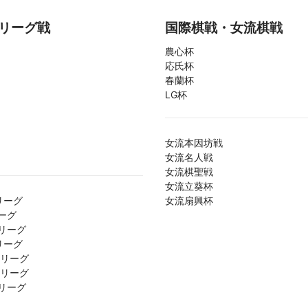
リーグ戦
国際棋戦・女流棋戦
農心杯
応氏杯
春蘭杯
LG杯
女流本因坊戦
女流名人戦
女流棋聖戦
女流立葵杯
リーグ
女流扇興杯
ーグ
リーグ
リーグ
1リーグ
2リーグ
リーグ