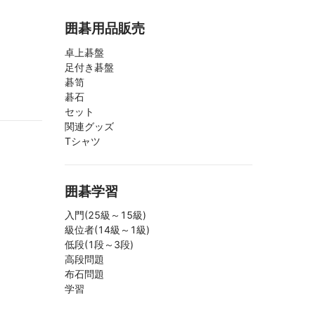
囲碁用品販売
卓上碁盤
足付き碁盤
碁笥
碁石
セット
関連グッズ
Tシャツ
囲碁学習
入門(25級～15級)
級位者(14級～1級)
低段(1段～3段)
高段問題
布石問題
学習