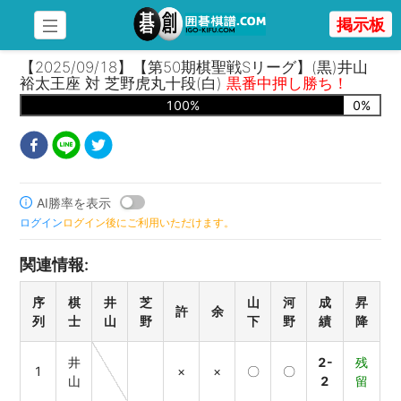
掲示板
【2025/09/18】【第50期棋聖戦Sリーグ】(黒)井山
裕太王座 対 芝野虎丸十段(白)
黒番中押し勝ち！
100
%
0
%
AI勝率を表示
ログイン
ログイン後にご利用いただけます。
関連情報
:
序
棋
井
芝
山
河
成
昇
許
余
列
士
山
野
下
野
績
降
井
2-
残
1
×
×
〇
〇
山
2
留