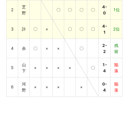
芝
4-
2
〇
〇
〇
〇
1位
野
0
4-
3
許
〇
×
〇
〇
〇
2位
1
2-
残
4
余
〇
×
×
〇
2
留
山
1-
陥
5
×
×
×
×
〇
下
4
落
河
0-
陥
6
×
×
×
×
野
4
落