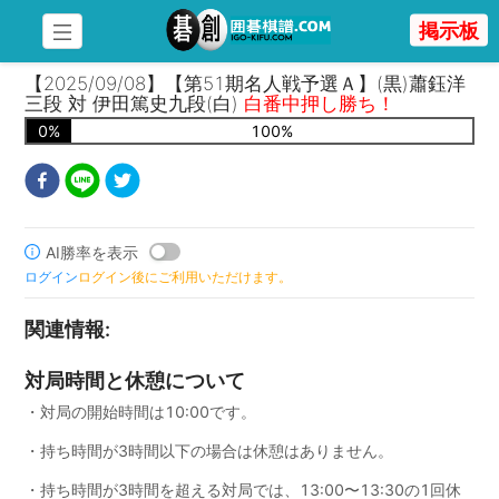
掲示板
【2025/09/08】【第51期名人戦予選Ａ】(黒)蕭鈺洋
三段 対 伊田篤史九段(白)
白番中押し勝ち！
0
%
100
%
AI勝率を表示
ログイン
ログイン後にご利用いただけます。
関連情報
:
対局時間と休憩について
・対局の開始時間は10:00です。
・持ち時間が3時間以下の場合は休憩はありません。
・持ち時間が3時間を超える対局では、13:00〜13:30の1回休