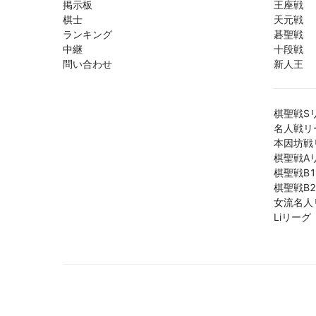
掲示板
王座戦
棋士
天元戦
ランキング
碁聖戦
中継
十段戦
問い合わせ
新人王
棋聖戦S
名人戦リ
本因坊戦
棋聖戦A
棋聖戦B
棋聖戦B
女流名人
Liリーグ