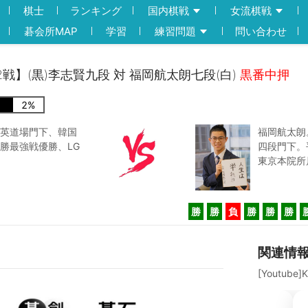
棋士
ランキング
国内棋戦
女流棋戦
碁会所MAP
学習
練習問題
問い合わせ
2戦】(黒)李志賢九段 対 福岡航太朗七段(白)
黒番中押
2
%
英道場門下、韓国
福岡航太朗
勝最強戦優勝、LG
四段門下。
東京本院所
勝
勝
負
勝
勝
勝
関連情
[Youtube]