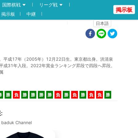
国際棋戦
リーグ戦
掲示板
掲示板
中継
登録
ログイン
日本語
。平成17年（2005年）12月22日生。東京都出身。洪清泉
平成31年入段。2022年賞金ランキング昇段で四段へ昇段。
属
勝
勝
負
勝
勝
勝
勝
負
勝
負
勝
負
負
勝
報
:
K baduk Channel