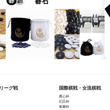
リーグ戦
国際棋戦・女流棋戦
農心杯
応氏杯
春蘭杯