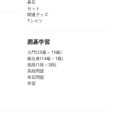
碁石
セット
関連グッズ
Tシャツ
囲碁学習
入門(25級～15級)
級位者(14級～1級)
低段(1段～3段)
高段問題
布石問題
学習