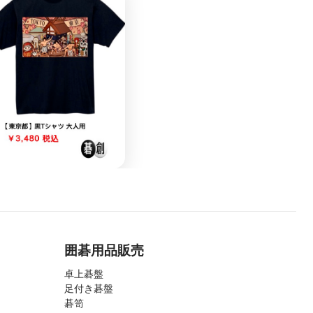
囲碁用品販売
卓上碁盤
足付き碁盤
碁笥