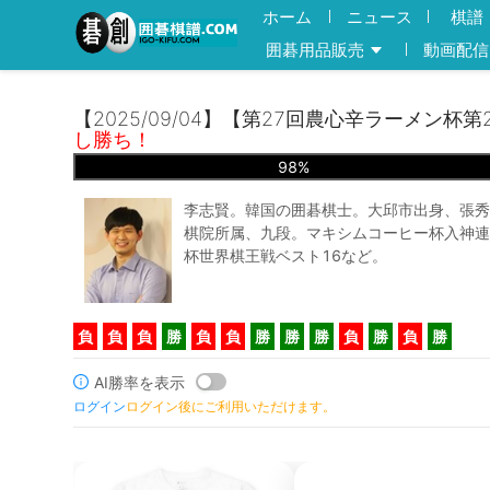
ホーム
ニュース
棋譜
囲碁用品販売
動画配信
【2025/09/04】【第27回農心辛ラーメン杯第
し勝ち！
98
%
李志賢。韓国の囲碁棋士。大邱市出身、張秀
棋院所属、九段。マキシムコーヒー杯入神連
杯世界棋王戦ベスト16など。
負
負
負
勝
負
負
勝
勝
勝
負
勝
負
勝
AI勝率を表示
ログイン
ログイン後にご利用いただけます。