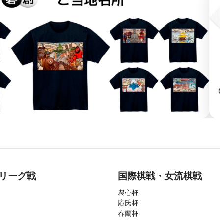
リーグ戦
国際棋戦・女流棋戦
農心杯
応氏杯
春蘭杯