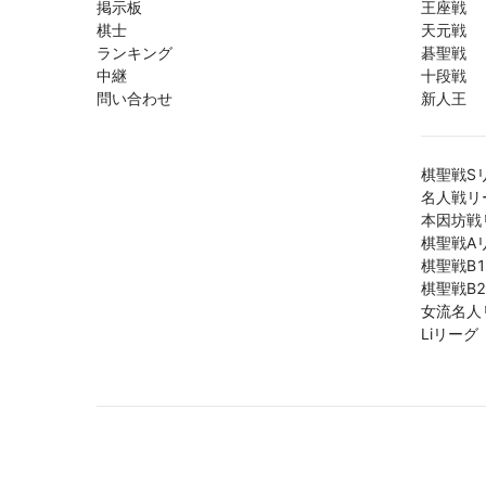
掲示板
王座戦
棋士
天元戦
ランキング
碁聖戦
中継
十段戦
問い合わせ
新人王
棋聖戦S
名人戦リ
本因坊戦
棋聖戦A
棋聖戦B
棋聖戦B
女流名人
Liリーグ