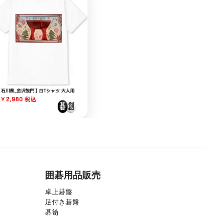
囲碁用品販売
卓上碁盤
足付き碁盤
碁笥