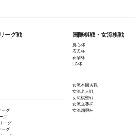
リーグ戦
国際棋戦・女流棋戦
農心杯
応氏杯
春蘭杯
LG杯
女流本因坊戦
女流名人戦
女流棋聖戦
女流立葵杯
リーグ
女流扇興杯
ーグ
リーグ
リーグ