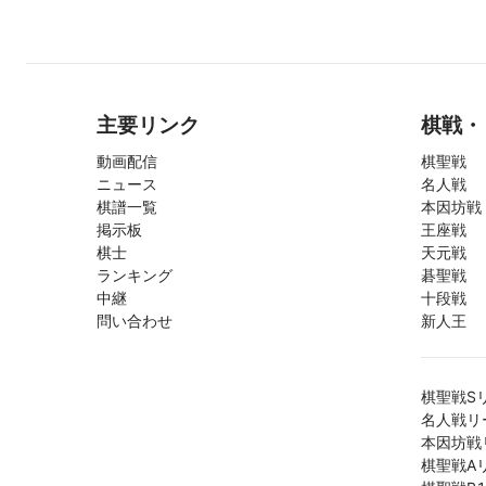
主要リンク
棋戦・
動画配信
棋聖戦
ニュース
名人戦
棋譜一覧
本因坊戦
掲示板
王座戦
棋士
天元戦
ランキング
碁聖戦
中継
十段戦
問い合わせ
新人王
棋聖戦S
名人戦リ
本因坊戦
棋聖戦A