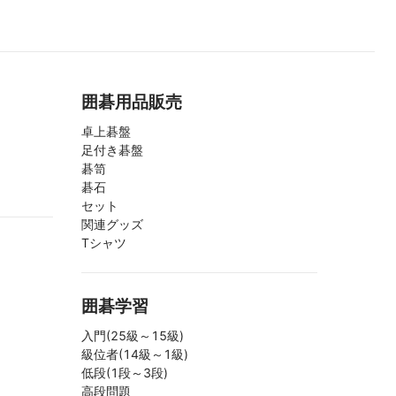
囲碁用品販売
卓上碁盤
足付き碁盤
碁笥
碁石
セット
関連グッズ
Tシャツ
囲碁学習
入門(25級～15級)
級位者(14級～1級)
低段(1段～3段)
高段問題