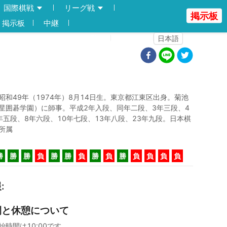
国際棋戦
リーグ戦
掲示板
掲示板
中継
登録
ログイン
日本語
昭和49年（1974年）8月14日生。東京都江東区出身。菊池
星囲碁学園）に師事。平成2年入段、同年二段、3年三段、4
年五段、8年六段、10年七段、13年八段、23年九段。日本棋
所属
勝
勝
勝
負
勝
勝
負
勝
負
勝
負
負
負
負
報
:
間と休憩について
始時間は10:00です。