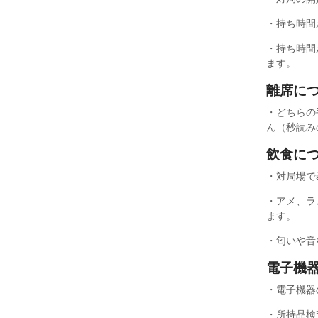
・持ち時間
・持ち時間が
ます。
離席に
・どちらの
ん（秒読み
飲食に
・対局場で
・アメ、ラ
ます。
・匂いや音
電子機
・電子機器
・所持品検