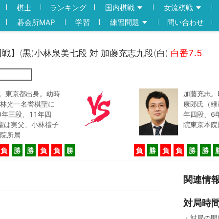
棋士
ランキング
国内棋戦
女流棋戦
碁会所MAP
学習
練習問題
問い合わせ
回戦】(黒)小林泉美七段 対 加藤充志九段(白)
白番7.5
生。東京都出身。幼時
加藤充志。
林光一名誉棋聖に
康郎氏（緑
0年三段、11年四
年四段、6
聖は実父、小林禮子
院東京本院
院所属
負
勝
勝
負
負
勝
負
勝
負
負
勝
勝
関連情
対局時
・対局の開