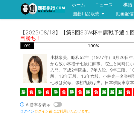
ホーム
ニュース
棋譜
囲碁用品販売
動画配信
【2025/08/18】【第8回SGW杯中庸戦予選１
目勝ち！
0
%
100
%
小林泉美。昭和52年（1977年）6月20日
から故小林禮子七段に師事。院生と同時に小
入門。平成2年院生、7年入段、9年二段、1
段、13年五段、16年六段。小林光一名誉棋
七段は実母。張栩九段は夫。日本棋院東京本
勝
負
勝
負
勝
負
勝
負
勝
負
勝
勝
勝
負
AI勝率を表示
ログイン
ログイン後にご利用いただけます。