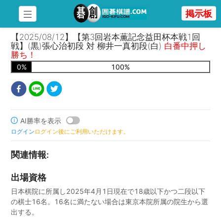
掲示板
【2025/08/12】【第3回岩本薫記念益田杯本戦1回
戦】(黒)張心治初段 対 柳井一真初段(白)
白番中押し
勝ち！
0
%
100
%
AI勝率を表示
ログイン
ログイン後にご利用いただけます。
関連情報
:
出場資格
日本棋院に所属し2025年4月1日現在で18歳以下かつ二段以下
の棋士16名。16名に満たない場合は東京本院所属の院生から選
出する。