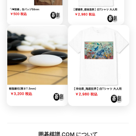
囲碁棋譜.COM について