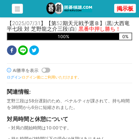
掲示板
【2025/07/31】【第52期天元戦予選Ｂ】(黒)大西竜
平七段 対 芝野龍之介三段(白)
黒番中押し勝ち！
100
%
0
%
AI勝率を表示
ログイン
ログイン後にご利用いただけます。
関連情報
:
芝野三段は58分遅刻のため、ペナルティが課されて、持ち時間
を3時間から6分に短縮されました。
対局時間と休憩について
・対局の開始時間は10:00です。
・持ち時間が3時間以下の場合は休憩はありません。