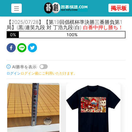
掲示板
【2025/07/28】【第19回倡棋杯準決勝三番勝負第1
局】(黒)連笑九段 対 丁浩九段(白)
白番中押し勝ち！
0
%
100
%
AI勝率を表示
ログイン
ログイン後にご利用いただけます。