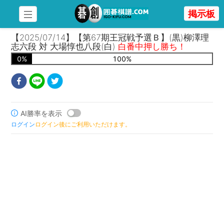
掲示板
【2025/07/14】【第67期王冠戦予選Ｂ】(黒)柳澤理
志六段 対 大場惇也八段(白)
白番中押し勝ち！
0
%
100
%
AI勝率を表示
ログイン
ログイン後にご利用いただけます。