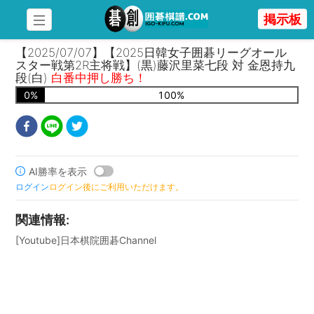
掲示板
【2025/07/07】【2025日韓女子囲碁リーグオール
スター戦第2R主将戦】(黒)藤沢里菜七段 対 金恩持九
段(白)
白番中押し勝ち！
0
%
100
%
AI勝率を表示
ログイン
ログイン後にご利用いただけます。
関連情報
:
[Youtube]日本棋院囲碁Channel