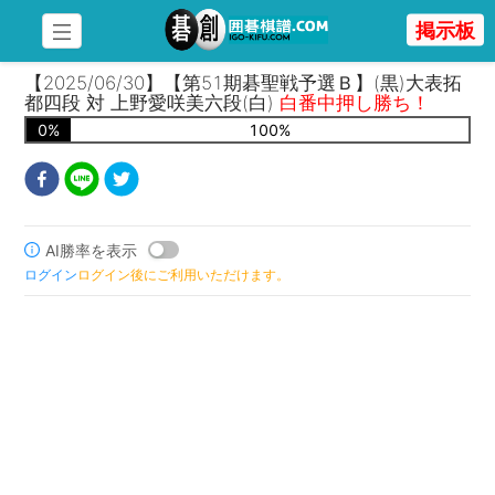
掲示板
【2025/06/30】【第51期碁聖戦予選Ｂ】(黒)大表拓
都四段 対 上野愛咲美六段(白)
白番中押し勝ち！
0
%
100
%
AI勝率を表示
ログイン
ログイン後にご利用いただけます。