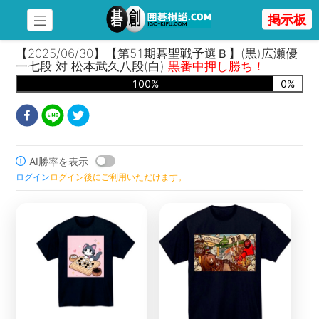
掲示板
【2025/06/30】【第51期碁聖戦予選Ｂ】(黒)広瀬優
一七段 対 松本武久八段(白)
黒番中押し勝ち！
100
%
0
%
AI勝率を表示
ログイン
ログイン後にご利用いただけます。