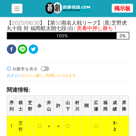
掲示板
【2025/06/30】【第50期名人戦リーグ】(黒)芝野虎
丸十段 対 福岡航太朗七段(白)
黒番中押し勝ち！
100
%
0
%
AI勝率を表示
ログイン
ログイン後にご利用いただけます。
関連情報
:
序
棋
芝
井
山
村
広
福
成
昇
余
許
関
列
士
野
山
下
川
瀬
岡
績
降
芝
3-
1
〇
×
×
〇
〇
野
2