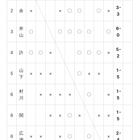
3-
2
余
×
×
〇
〇
〇
×
3
井
6-
3
〇
〇
〇
〇
〇
〇
山
0
5-
4
許
〇
〇
×
〇
〇
〇
×
2
山
1-
5
×
×
×
〇
×
×
下
5
村
1-
6
×
×
×
×
〇
×
川
5
1-
6
関
×
×
〇
×
×
×
5
広
2-
6
×
×
×
〇
〇
×
瀬
4