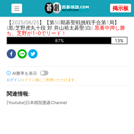
掲示板
【2025/06/25】【第50期碁聖戦挑戦手合第1局】
(黒)芝野虎丸十段 対 井山裕太碁聖(白)
黒番中押し勝
ち、芝野が1-0でリード！
87
%
13
%
AI勝率を表示
ログイン
ログイン後にご利用いただけます。
関連情報
:
[Youtube]日本棋院囲碁Channel