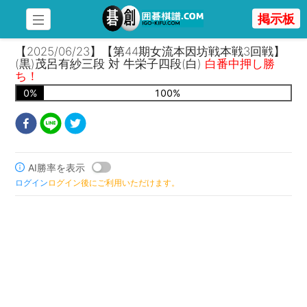
掲示板
【2025/06/23】【第44期女流本因坊戦本戦3回戦】
(黒)茂呂有紗三段 対 牛栄子四段(白)
白番中押し勝
ち！
0
%
100
%
AI勝率を表示
ログイン
ログイン後にご利用いただけます。