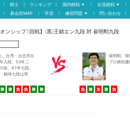
棋士
ランキング
国内棋戦
女流棋戦
碁会所MAP
学習
練習問題
問い合わせ
ピオンシップ1回戦】(黒)王銘エン九段 対 崔明勲九段
日生。台湾・台北市出
崔明勲。韓
年入段、53年二
プロ棋戦優
六段、61年七段、
鄭 銘琦七段は実
勝
勝
負
負
勝
勝
負
勝
負
勝
負