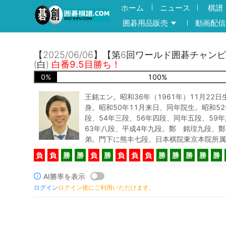
ホーム
ニュース
棋譜
囲碁用品販売
動画配信
【2025/06/06】【第6回ワールド囲碁チャン
(白)
白番9.5目勝ち！
0
%
100
%
王銘エン。昭和36年（1961年）11月22
身。昭和50年11月来日、同年院生。昭和52
段、54年三段、56年四段、同年五段、59年
63年八段、平成4年九段。鄭 銘瑝九段、
弟。門下に熊丰七段。日本棋院東京本院所属
負
負
勝
勝
負
勝
負
負
負
勝
勝
勝
勝
勝
AI勝率を表示
ログイン
ログイン後にご利用いただけます。