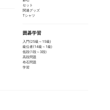
セット
関連グッズ
Tシャツ
囲碁学習
入門(25級～15級)
級位者(14級～1級)
低段(1段～3段)
高段問題
布石問題
学習