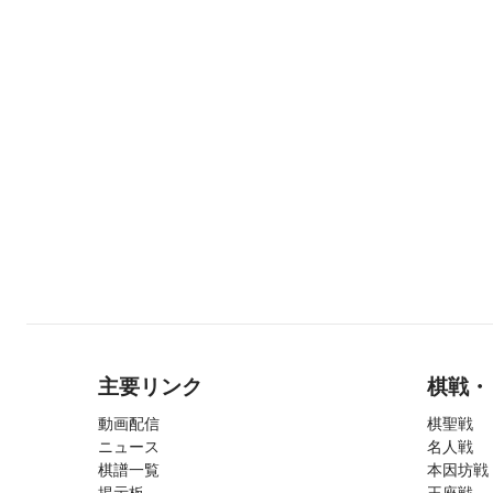
主要リンク
棋戦・
動画配信
棋聖戦
ニュース
名人戦
棋譜一覧
本因坊戦
掲示板
王座戦