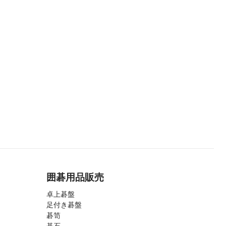
囲碁用品販売
卓上碁盤
足付き碁盤
碁笥
碁石