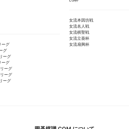
女流本因坊戦
女流名人戦
女流棋聖戦
女流立葵杯
リーグ
女流扇興杯
ーグ
リーグ
リーグ
1リーグ
2リーグ
リーグ
囲碁棋譜.COM について