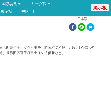
国際棋戦
リーグ戦
掲示板
掲示板
中継
登録
ログイン
日本語
国の囲碁棋士。ソウル出身、韓国棋院所属、九段。LG精油杯
勝、世界囲碁選手権富士通杯準優勝など。