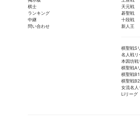
棋士
天元戦
ランキング
碁聖戦
中継
十段戦
問い合わせ
新人王
棋聖戦S
名人戦リ
本因坊戦
棋聖戦A
棋聖戦B
棋聖戦B
女流名人
Liリーグ