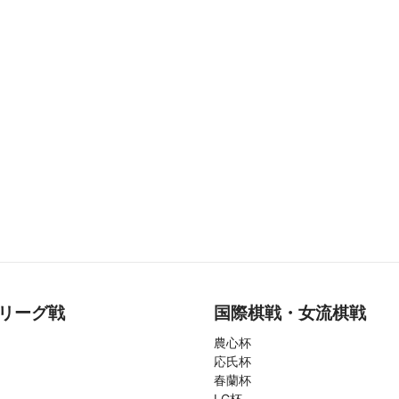
リーグ戦
国際棋戦・女流棋戦
農心杯
応氏杯
春蘭杯
LG杯