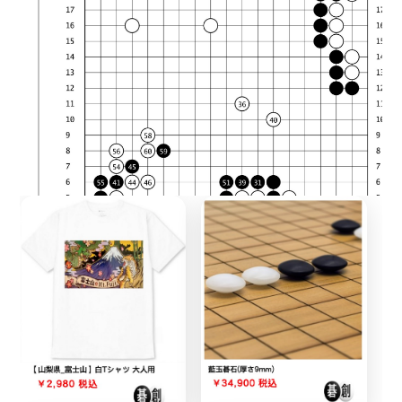
白36手はやや損であり、Q2がより良い選択です。
白56手もやや損であり、Q2が適切な着手とされます。
白58手には若干の疑問があり、P10に打つほうが望まし
いです。