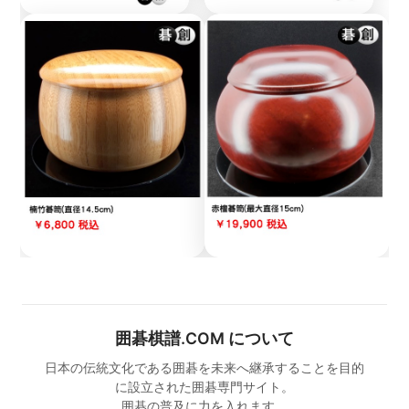
白60手はやや繊細さに欠け、H8に打つのがより良いと
されています。
この譜では、黒が一定の成果を挙げ、やや形勢をリード
しています。
第3譜（61-90手）
囲碁棋譜.COM について
日本の伝統文化である囲碁を未来へ継承することを目的
に設立された囲碁専門サイト。
囲碁の普及に力を入れます。