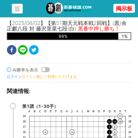
掲示板
【2025/06/02】【第51期天元戦本戦2回戦】(黒)余
正麒八段 対 藤沢里菜七段(白)
黒番中押し勝ち！
99
%
1
%
AI勝率を表示
ログイン
ログイン後にご利用いただけます。
関連情報
:
第1譜（1-30手）