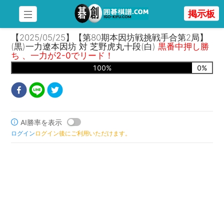
掲示板
【2025/05/25】【第80期本因坊戦挑戦手合第2局】
(黒)一力遼本因坊 対 芝野虎丸十段(白)
黒番中押し勝
ち 、一力が2-0でリード！
100
%
0
%
AI勝率を表示
ログイン
ログイン後にご利用いただけます。