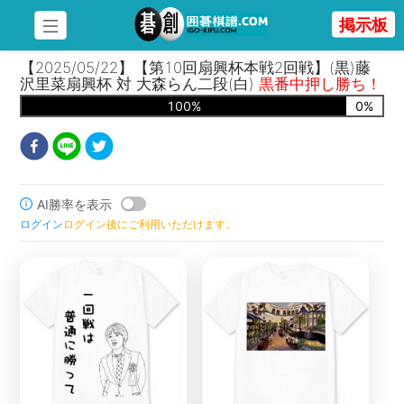
掲示板
【2025/05/22】【第10回扇興杯本戦2回戦】(黒)藤
沢里菜扇興杯 対 大森らん二段(白)
黒番中押し勝ち！
100
%
0
%
AI勝率を表示
ログイン
ログイン後にご利用いただけます。