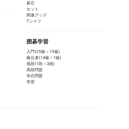
碁石
セット
関連グッズ
Tシャツ
囲碁学習
入門(25級～15級)
級位者(14級～1級)
低段(1段～3段)
高段問題
布石問題
学習