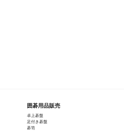
囲碁用品販売
卓上碁盤
足付き碁盤
碁笥