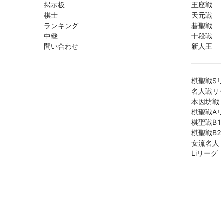
掲示板
王座戦
棋士
天元戦
ランキング
碁聖戦
中継
十段戦
問い合わせ
新人王
棋聖戦S
名人戦リ
本因坊戦
棋聖戦A
棋聖戦B
棋聖戦B
女流名人
Liリーグ