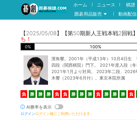
ホーム
ニュース
棋譜
囲碁用品販売
動画配信
【2025/05/08】【第50期新人王戦本戦2回戦
ち！
0
%
100
%
濱角響。2001年（平成13年）10月4日生
四段（関西棋院）門下。 2021年度入段（
2021年1月より対局。 2023年二段、202
木響（2023年6月付）。東京本院所属
負
勝
勝
勝
負
負
勝
勝
勝
負
勝
勝
勝
負
AI勝率を表示
ログイン
ログイン後にご利用いただけます。