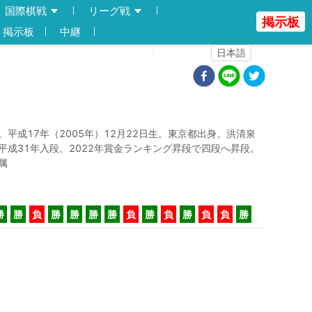
国際棋戦
リーグ戦
掲示板
掲示板
中継
登録
ログイン
日本語
。平成17年（2005年）12月22日生。東京都出身。洪清泉
平成31年入段。2022年賞金ランキング昇段で四段へ昇段。
属
勝
勝
負
勝
勝
勝
勝
負
勝
負
勝
負
負
勝