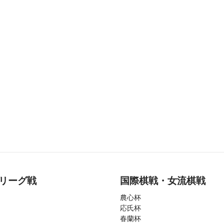
リーグ戦
国際棋戦・女流棋戦
農心杯
応氏杯
春蘭杯