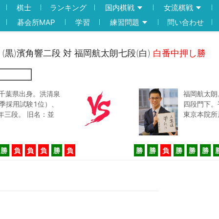
棋士
ランキング
国内棋戦
女流棋戦
碁会所MAP
学習
練習問題
問い合わせ
】(黒)濱角響二段 対 福岡航太朗七段(白)
白番中押し勝
 千葉県出身。洪清泉
福岡航太朗
冬季採用試験1位）、
四段門下。
6年三段。 旧名：並
東京本院所
勝
負
負
負
勝
負
勝
勝
負
勝
勝
勝